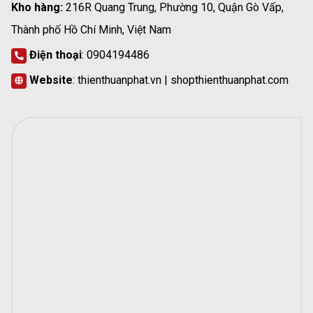
Kho hàng:
216R Quang Trung, Phường 10, Quận Gò Vấp,
Thành phố Hồ Chí Minh, Việt Nam
Điện thoại
: 0904194486
Website
:
thienthuanphat.vn
| shopthienthuanphat.com