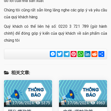
do lỗi của nhà sản xuất
Chúng tôi cũng rất sẵn lòng lắng nghe các góp ý và yêu cầu
của quý khách hàng.
Quý khách có thể liên hệ số: 0220 3 721 789 (giờ hành
chính) để đóng góp ý kiến của quý khách về sản phẩm của
chúng tôi
Messenger
Twitter
Telegram
Pinterest
WhatsApp
LinkedIn
Reddit
Sha
相关文章:
27/06/2024
5375
27/06/2024
4963