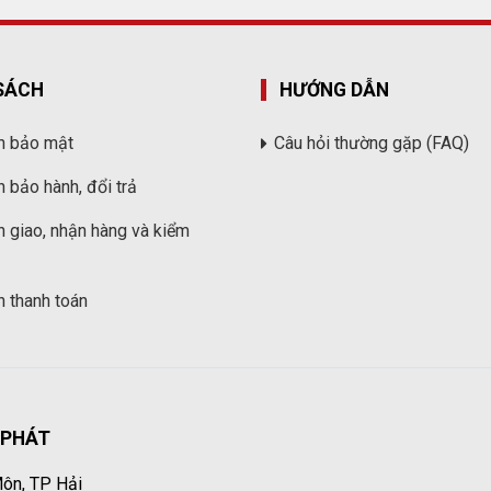
SÁCH
HƯỚNG DẪN
h bảo mật
Câu hỏi thường gặp (FAQ)
h bảo hành, đổi trả
h giao, nhận hàng và kiểm
h thanh toán
 PHÁT
ôn, TP Hải