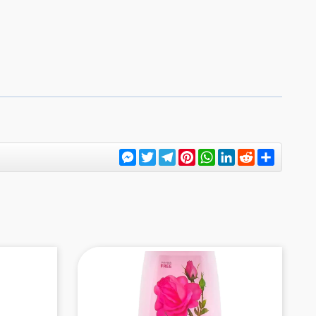
Messenger
Twitter
Telegram
Pinterest
WhatsApp
LinkedIn
Reddit
Share