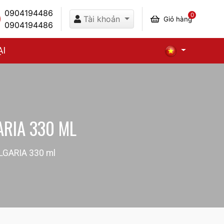
0904194486
0
Tài khoản
Giỏ hàng
0904194486
ẠI
RIA 330 ML
GARIA 330 ml