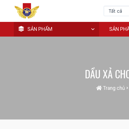
SẢN PHẨM
SẢN PH
DẦU XẢ CH
Trang chủ