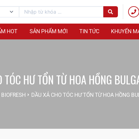
ẨM HOT
SẢN PHẨM MỚI
TIN TỨC
KHUYẾN M
O TÓC HƯ TỔN TỪ HOA HỒNG BULGA
BIOFRESH
DẦU XẢ CHO TÓC HƯ TỔN TỪ HOA HỒNG BUL