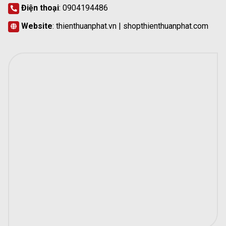
Điện thoại
: 0904194486
Website
:
thienthuanphat.vn
| shopthienthuanphat.com