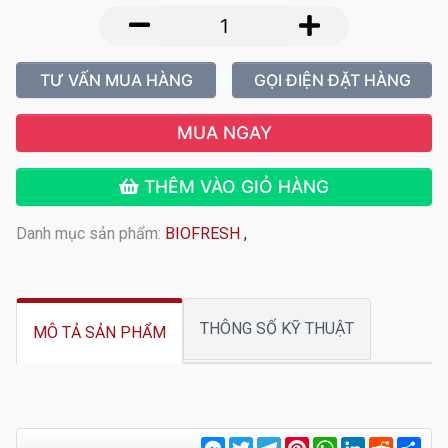
TƯ VẤN MUA HÀNG
GỌI ĐIỆN ĐẶT HÀNG
MUA NGAY
THÊM VÀO GIỎ HÀNG
Danh mục sản phẩm:
BIOFRESH
,
THÔNG SỐ KỸ THUẬT
MÔ TẢ SẢN PHẨM
Messenger
Twitter
Telegram
Pinterest
WhatsApp
LinkedIn
Reddit
Sha