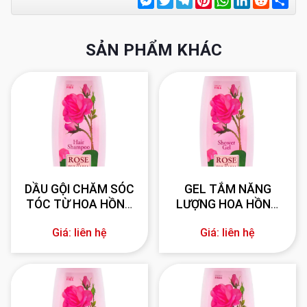
SẢN PHẨM KHÁC
DẦU GỘI CHĂM SÓC
GEL TẮM NĂNG
TÓC TỪ HOA HỒNG
LƯỢNG HOA HỒNG
330 ml
BULGARIA 330 ml
Giá: liên hệ
Giá: liên hệ