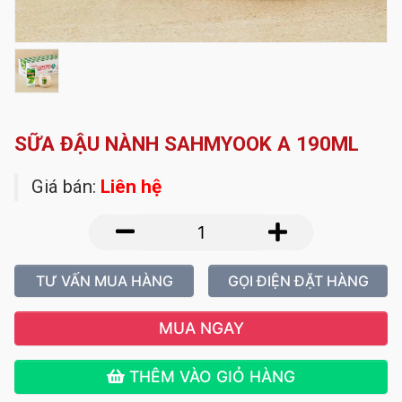
SỮA ĐẬU NÀNH SAHMYOOK A 190ML
Giá bán:
Liên hệ
TƯ VẤN MUA HÀNG
GỌI ĐIỆN ĐẶT HÀNG
MUA NGAY
THÊM VÀO GIỎ HÀNG