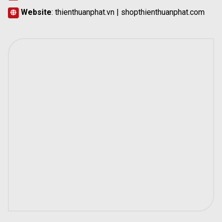
Website
:
thienthuanphat.vn
| shopthienthuanphat.com