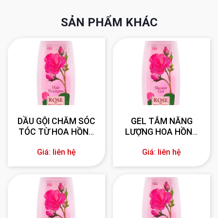
SẢN PHẨM KHÁC
DẦU GỘI CHĂM SÓC
GEL TẮM NĂNG
TÓC TỪ HOA HỒNG
LƯỢNG HOA HỒNG
330 ml
BULGARIA 330 ml
Giá: liên hệ
Giá: liên hệ