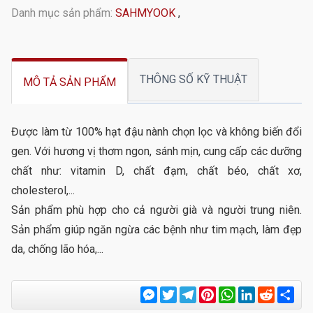
Danh mục sản phẩm:
SAHMYOOK
,
THÔNG SỐ KỸ THUẬT
MÔ TẢ SẢN PHẨM
Được làm từ 100% hạt đậu nành chọn lọc và không biến đổi
gen. Với hương vị thơm ngon, sánh mịn, cung cấp các dưỡng
chất như: vitamin D, chất đạm, chất béo, chất xơ,
cholesterol,...
Sản phẩm phù hợp cho cả người già và người trung niên.
Sản phẩm giúp ngăn ngừa các bệnh như tim mạch, làm đẹp
da, chống lão hóa,...
Messenger
Twitter
Telegram
Pinterest
WhatsApp
LinkedIn
Reddit
Sha