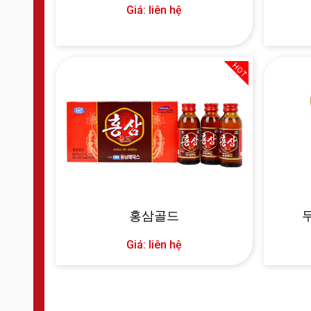
Giá: liên hệ
HOT
홍삼골드
Giá: liên hệ