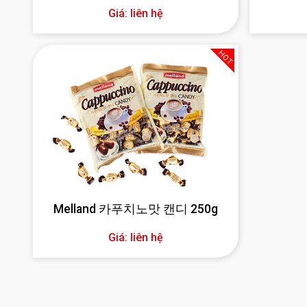
Giá: liên hệ
HOT
Melland 카푸치노맛 캔디 250g
Giá: liên hệ