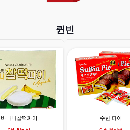
퀸빈
바나나찰떡파이
수빈 파이