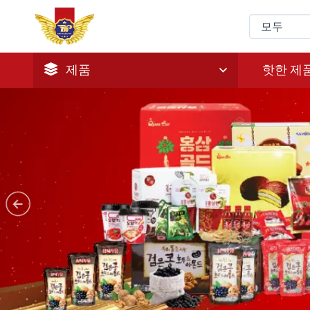
제품
핫한 제