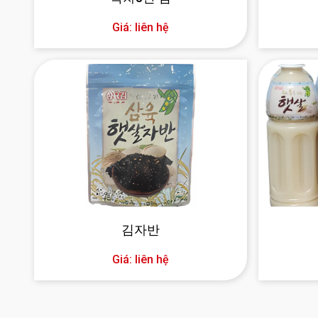
Giá: liên hệ
김자반
Giá: liên hệ