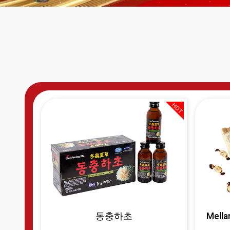
HOT
동충하초
Mell