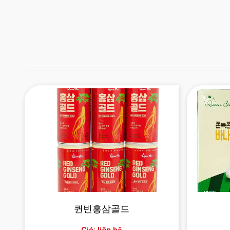
퀸빈홍삼골드