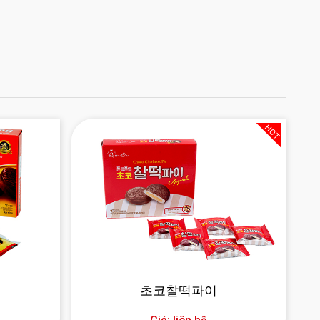
HOT
초코찰떡파이