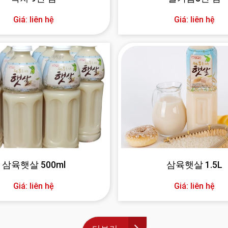
Giá: liên hệ
Giá: liên hệ
삼육햇살 500ml
삼육햇살 1.5L
Giá: liên hệ
Giá: liên hệ