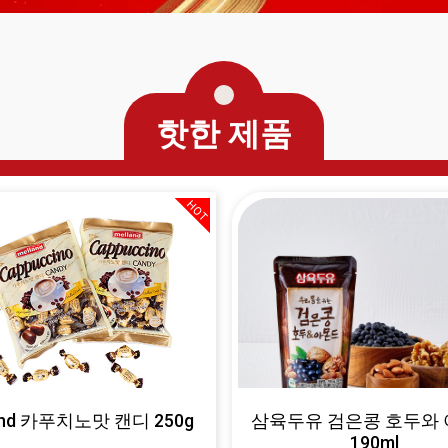
핫한 제품
HOT
and 카푸치노맛 캔디 250g
삼육두유 검은콩 호두와
190ml