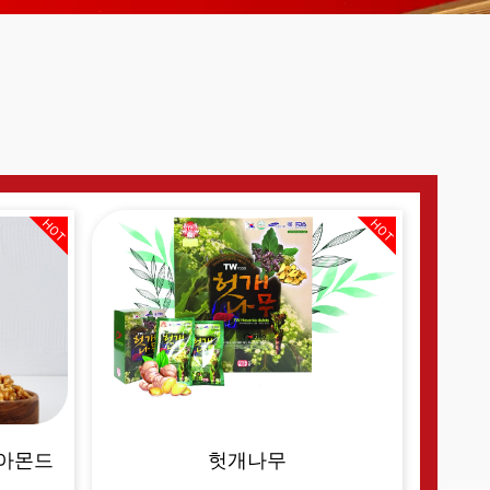
HOT
HOT
 아몬드
헛개나무