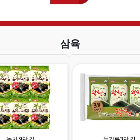
삼육
녹차 9단 김
들기름3단 김