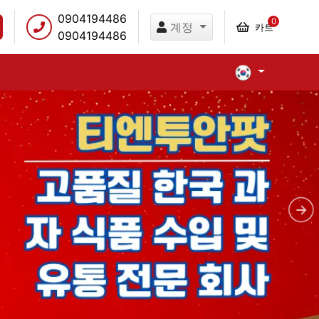
0904194486
0
계정
카트
0904194486