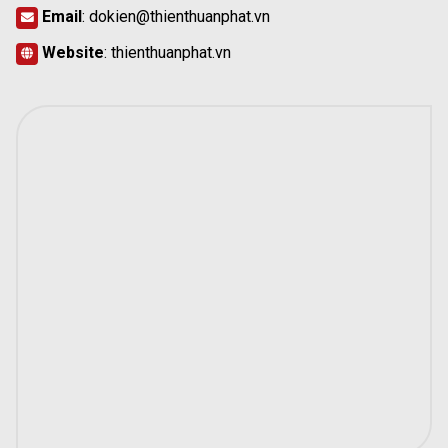
Email
:
dokien@thienthuanphat.vn
Website
:
thienthuanphat.vn