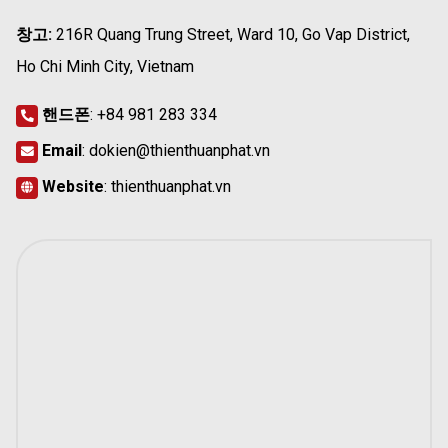
창고:
216R Quang Trung Street, Ward 10, Go Vap District,
Ho Chi Minh City, Vietnam
핸드폰
:
+84 981 283 334
Email
:
dokien@thienthuanphat.vn
Website
:
thienthuanphat.vn