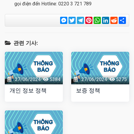
gọi điện đến Hotline: 0220 3 721 789
Messenger
Twitter
Telegram
Pinterest
WhatsApp
LinkedIn
Reddit
Sha
관련 기사:
27/06/2024
5384
27/06/2024
5275
개인 정보 정책
보증 정책