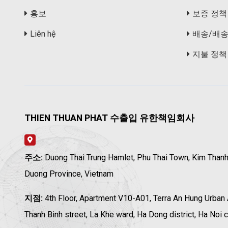
홍보
보증 정책
Liên hệ
배송/배
지불 정책
THIEN THUAN PHAT 수출입 유한책임회사
주소:
Duong Thai Trung Hamlet, Phu Thai Town, Kim Thanh 
Duong Province, Vietnam
지점:
4th Floor, Apartment V10-A01, Terra An Hung Urban
Thanh Binh street, La Khe ward, Ha Dong district, Ha Noi c