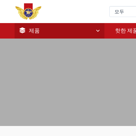
제품
핫한 제