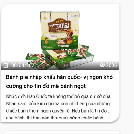
08/04/2021
2636
Bánh pie nhập khẩu hàn quốc- vị ngon khó
cưỡng cho tín đồ mê bánh ngọt
Nhắc đến Hàn Quốc ta không thể bỏ qua sứ xở của
Nhân sâm, của kim chi mà còn nổi tiếng của những
chiếc bánh thơm ngon quyến rũ. Nếu bạn là tín đồ
của bánh, thì bạn nên thử qua những chiếc bánh
nhập khẩu, tôi đảm bảo bạn sẽ mê ngay.