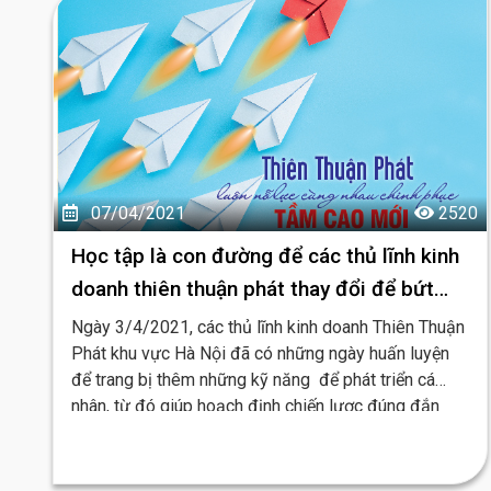
07/04/2021
2520
Học tập là con đường để các thủ lĩnh kinh
doanh thiên thuận phát thay đổi để bứt
phá!
Ngày 3/4/2021, các thủ lĩnh kinh doanh Thiên Thuận
Phát khu vực Hà Nội đã có những ngày huấn luyện
để trang bị thêm những kỹ năng để phát triển cá
nhân, từ đó giúp hoạch định chiến lược đúng đắn
của Ban lãnh đạo Công ty đã đề ra.