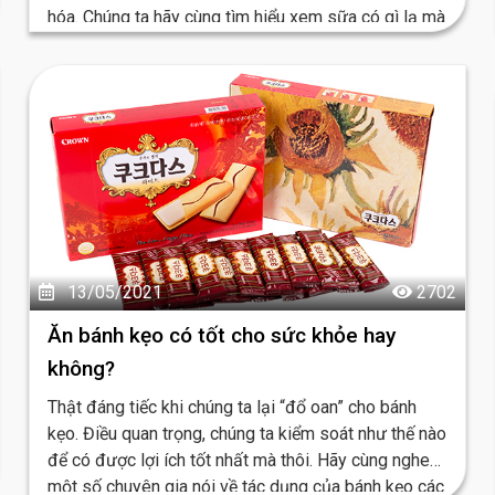
hóa. Chúng ta hãy cùng tìm hiểu xem sữa có gì lạ mà
lại gây ảnh hưởng lớn đến xu hướng và thị phần của
người tiêu dùng trong suốt thời gian vừa qua...
13/05/2021
2702
Ăn bánh kẹo có tốt cho sức khỏe hay
không?
Thật đáng tiếc khi chúng ta lại “đổ oan” cho bánh
kẹo. Điều quan trọng, chúng ta kiểm soát như thế nào
để có được lợi ích tốt nhất mà thôi. Hãy cùng nghe
một số chuyên gia nói về tác dụng của bánh kẹo các