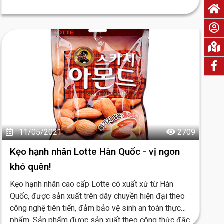
phát triển của bé. Vấn đề dinh dưỡng khi mang thai
luôn được quan tâm. Gần đây, trên thị trường, các
loại sữa hạt tốt cho bà bầu, điển hình là sữa óc chó
đang rất được ưa chuộng, thế nhưng không phải ai
cũng hiểu rõ lợi ích của loại sữa này.
11/05/2021
2709
Kẹo hạnh nhân Lotte Hàn Quốc - vị ngon
khó quên!
Kẹo hạnh nhân cao cấp Lotte có xuất xứ từ Hàn
Quốc, được sản xuất trên dây chuyền hiện đại theo
công nghệ tiên tiến, đảm bảo vệ sinh an toàn thực
phẩm. Sản phẩm được sản xuất theo công thức đặc