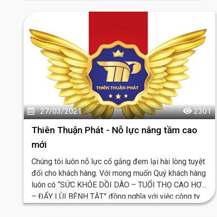
27/03/2021
2301
Thiên Thuận Phát - Nỗ lực nâng tầm cao
mới
Chúng tôi luôn nỗ lực cố gắng đem lại hài lòng tuyệt
đối cho khách hàng. Với mong muốn Quý khách hàng
luôn có “SỨC KHỎE DỒI DÀO – TUỔI THỌ CAO HƠN
– ĐẨY LÙI BỆNH TẬT” đồng nghĩa với việc công ty
chúng tôi không ngừng phát triển