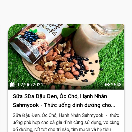
02/06/2021
2643
Sữa Sữa Đậu Đen, Óc Chó, Hạnh Nhân
Sahmyook - Thức uống dinh dưỡng cho
gia đình bạn!
Sữa Đậu Đen, Óc Chó, Hạnh Nhân Sahmyook - thức
uống phù hợp cho cả gia đình cùng sử dụng, vô cùng
bổ dưỡng, rất tốt cho trí não, tim mạch và hệ tiêu