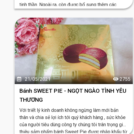
tinh thần. Ngoài ra, còn được bổ sung thêm các
thành phần thảo dược tự nhiên khác...
21/05/2021
2755
Bánh SWEET PIE - NGỌT NGÀO TÌNH YÊU
THƯƠNG
Với triết lý kinh doanh không ngừng làm mới bản
thân và chia sẻ lợi ích tới quý khách hàng , sức khỏe
của người tiêu dùng công ty chúng tôi trân trọng giới
thiệu sảm phẩm bánh Sweet Pie được nhập khẩu từ