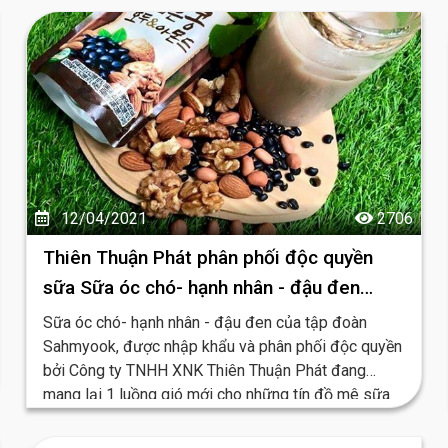
12/04/2021
2706
Thiên Thuận Phát phân phối độc quyền
sữa Sữa óc chó- hạnh nhân - đậu đen
Sahmyook!
Sữa óc chó- hạnh nhân - đậu đen của tập đoàn
Sahmyook, được nhập khẩu và phân phối độc quyền
bởi Công ty TNHH XNK Thiên Thuận Phát đang
mang lại 1 luồng gió mới cho những tín đồ mê sữa
hạt tại Việt Nam.