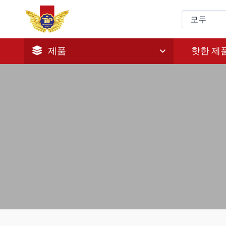
제품
핫한 제