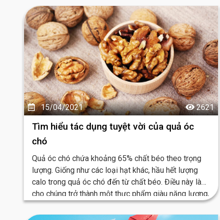
người ưa chuộng như vậy nhé?
15/04/2021
2621
Tìm hiểu tác dụng tuyệt vời của quả óc
chó
Quả óc chó chứa khoảng 65% chất béo theo trọng
lượng. Giống như các loại hạt khác, hầu hết lượng
calo trong quả óc chó đến từ chất béo. Điều này làm
cho chúng trở thành một thực phẩm giàu năng lượng,
nhiều calo.