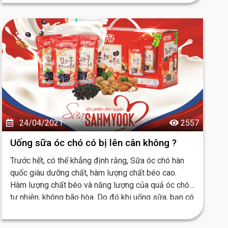
biệt, được nghiên cứu bởi đội ngũ chuyên gia hàng
đầu
24/04/2021
2557
Uống sữa óc chó có bị lên cân không ?
Trước hết, có thể khẳng định rằng, Sữa óc chó hàn
quốc giàu dưỡng chất, hàm lượng chất béo cao.
Hàm lượng chất béo và năng lượng của quả óc chó
tự nhiên, không bão hòa. Do đó khi uống sữa, bạn có
thể duy trì cân nặng, kiểm soát tối đa năng lượng
nạp vào cơ thể...