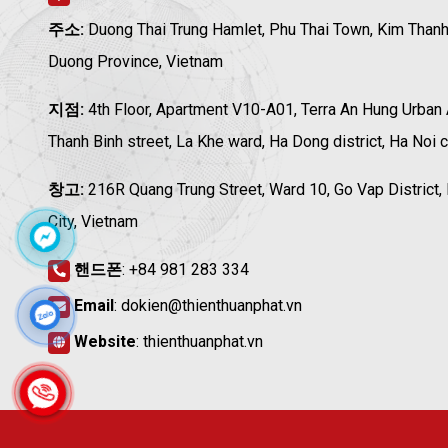
주소:
Duong Thai Trung Hamlet, Phu Thai Town, Kim Thanh 
Duong Province, Vietnam
지점:
4th Floor, Apartment V10-A01, Terra An Hung Urban
Thanh Binh street, La Khe ward, Ha Dong district, Ha Noi c
창고:
216R Quang Trung Street, Ward 10, Go Vap District,
City, Vietnam
핸드폰
:
+84 981 283 334
Email
:
dokien@thienthuanphat.vn
Website
:
thienthuanphat.vn