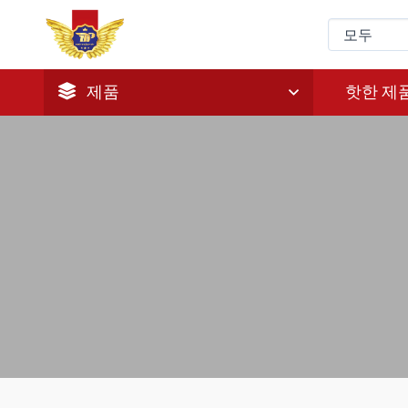
제품
핫한 제