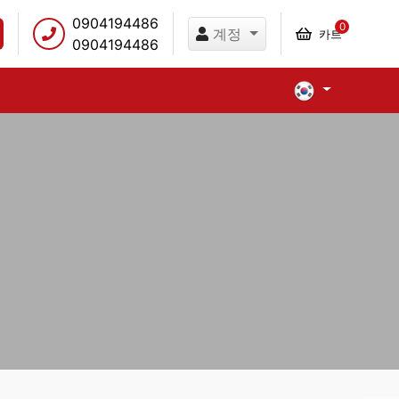
0904194486
0
계정
카트
0904194486