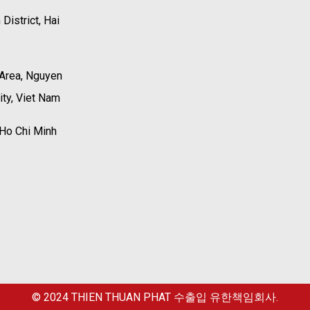
District, Hai
 Area, Nguyen
ity, Viet Nam
 Ho Chi Minh
© 2024
THIEN THUAN PHAT 수출입 유한책임회사.